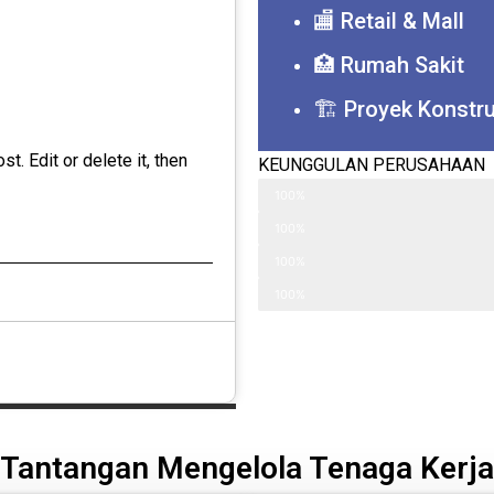
🏬 Retail & Mall
🏥 Rumah Sakit
🏗 Proyek Konstru
t. Edit or delete it, then
KEUNGGULAN PERUSAHAAN
✔ Tenaga Kerja Terlatih
100%
✔ Legalitas Lengkap
100%
✔ Supervisi Berkala
100%
✔ Penempatan Cepat
100%
Tantangan Mengelola Tenaga Kerja