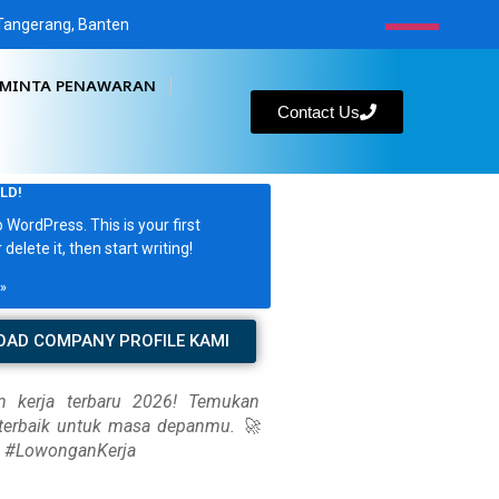
, Tangerang, Banten
MINTA PENAWARAN
Contact Us
LD!
WordPress. This is your first
r delete it, then start writing!
»
AD COMPANY PROFILE KAMI
 kerja terbaru 2026! Temukan
 terbaik untuk masa depanmu. 🚀
u #LowonganKerja