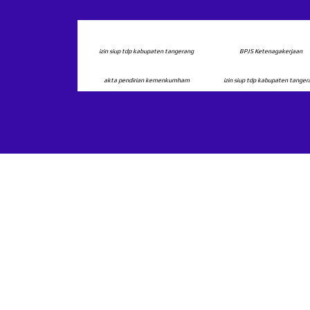
izin siup tdp kabupaten tangerang
BPJS Ketenagakerjaan
akta pendirian kemenkumham
izin siup tdp kabupaten tange
Kami yayasan penyedia dan penyalur melay
cleaning service, diklat satpam, office boy, 