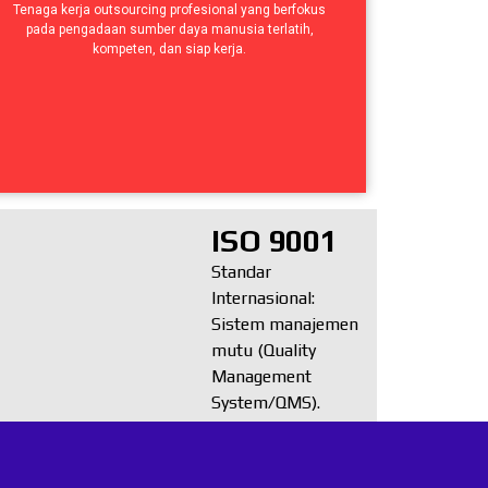
Tenaga kerja outsourcing profesional yang berfokus
pada pengadaan sumber daya manusia terlatih,
kompeten, dan siap kerja.
ISO 9001
Standar
Internasional:
Sistem manajemen
mutu (Quality
Management
System/QMS).