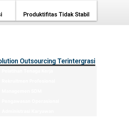
i
Produktifitas Tidak Stabil
olution Outsourcing Terintergrasi
Pelatihan Tenaga Kerja
Rekruitmen Profesional
Managemen SDM
Pengawasan Operasional
Administrasi Karyawan