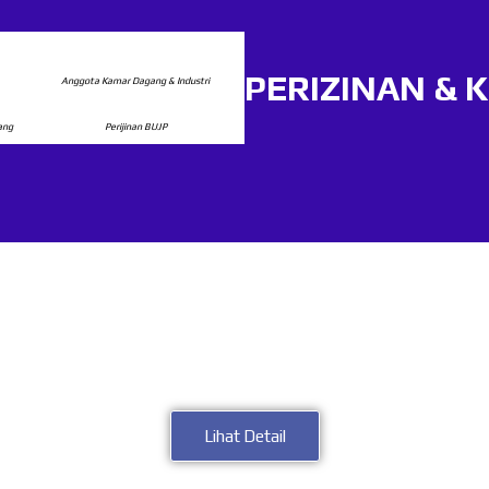
PERIZINAN &
Anggota Kamar Dagang & Industri
rang
Perijinan BUJP
PERUSAHAAN OUTSOURCING
ani berfokus pada penyaluran tenaga kerja outsourcing. Jasa
buruh operator produksi, driver, programer IT support teknisi, p
telemarketing sesuai dengan kebutuhan klien kami.
Lihat Detail