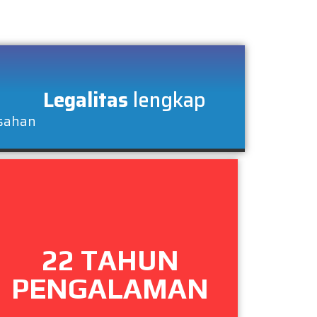
Legalitas
lengkap
usahan
22 TAHUN
PENGALAMAN